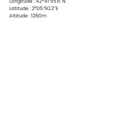
Longitude : 42°41’55.6″N
Latitude : 2°05’50.2″E
Altitude : 1260m